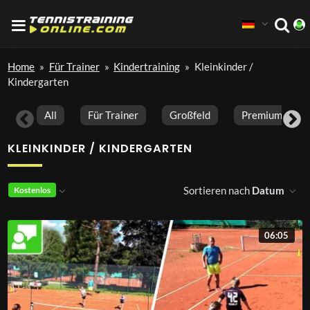
Home
»
Für Trainer
»
Kindertraining
»
Kleinkinder /
Kindergarten
All
Für Trainer
Großfeld
Premium Vide
KLEINKINDER / KINDERGARTEN
Sortieren nach
Datum
Kostenlos
06:05