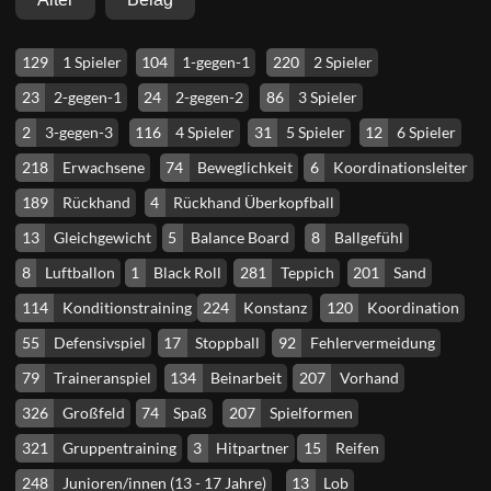
129
1 Spieler
104
1-gegen-1
220
2 Spieler
23
2-gegen-1
24
2-gegen-2
86
3 Spieler
2
3-gegen-3
116
4 Spieler
31
5 Spieler
12
6 Spieler
218
Erwachsene
74
Beweglichkeit
6
Koordinationsleiter
189
Rückhand
4
Rückhand Überkopfball
13
Gleichgewicht
5
Balance Board
8
Ballgefühl
8
Luftballon
1
Black Roll
281
Teppich
201
Sand
114
Konditionstraining
224
Konstanz
120
Koordination
55
Defensivspiel
17
Stoppball
92
Fehlervermeidung
79
Traineranspiel
134
Beinarbeit
207
Vorhand
326
Großfeld
74
Spaß
207
Spielformen
321
Gruppentraining
3
Hitpartner
15
Reifen
248
Junioren/innen (13 - 17 Jahre)
13
Lob