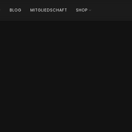
BLOG
MITGLIEDSCHAFT
SHOP