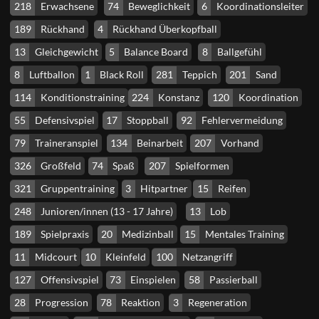
218
Erwachsene
74
Beweglichkeit
6
Koordinationsleiter
189
Rückhand
4
Rückhand Überkopfball
13
Gleichgewicht
5
Balance Board
8
Ballgefühl
8
Luftballon
1
Black Roll
281
Teppich
201
Sand
114
Konditionstraining
224
Konstanz
120
Koordination
55
Defensivspiel
17
Stoppball
92
Fehlervermeidung
79
Traineranspiel
134
Beinarbeit
207
Vorhand
326
Großfeld
74
Spaß
207
Spielformen
321
Gruppentraining
3
Hitpartner
15
Reifen
248
Junioren/innen (13 - 17 Jahre)
13
Lob
189
Spielpraxis
20
Medizinball
15
Mentales Training
11
Midcourt
10
Kleinfeld
100
Netzangriff
127
Offensivspiel
73
Einspielen
58
Passierball
28
Progression
78
Reaktion
3
Regeneration