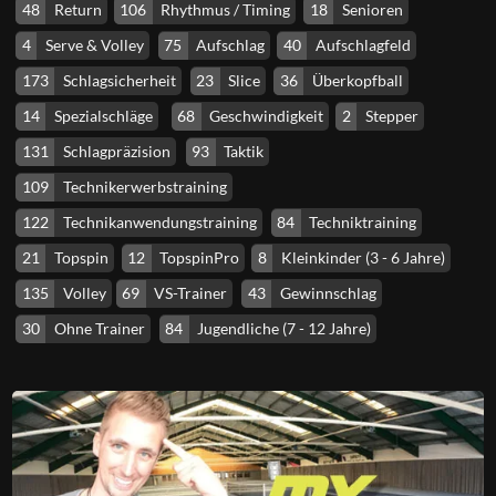
48
Return
106
Rhythmus / Timing
18
Senioren
4
Serve & Volley
75
Aufschlag
40
Aufschlagfeld
173
Schlagsicherheit
23
Slice
36
Überkopfball
14
Spezialschläge
68
Geschwindigkeit
2
Stepper
131
Schlagpräzision
93
Taktik
109
Technikerwerbstraining
122
Technikanwendungstraining
84
Techniktraining
21
Topspin
12
TopspinPro
8
Kleinkinder (3 - 6 Jahre)
135
Volley
69
VS-Trainer
43
Gewinnschlag
30
Ohne Trainer
84
Jugendliche (7 - 12 Jahre)