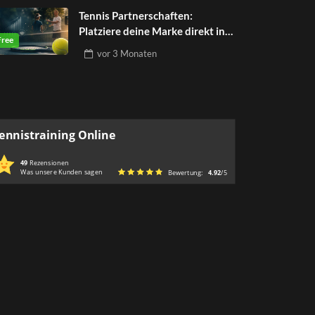
Tennis Partnerschaften:
Platziere deine Marke direkt in
der Tenniswelt
vor
3 Monaten
ennistraining Online
49
Rezensionen
Was unsere Kunden sagen
Bewertung:
4.92
/5