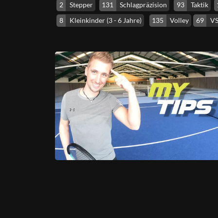
2
Stepper
131
Schlagpräzision
93
Taktik
8
Kleinkinder (3 - 6 Jahre)
135
Volley
69
VS