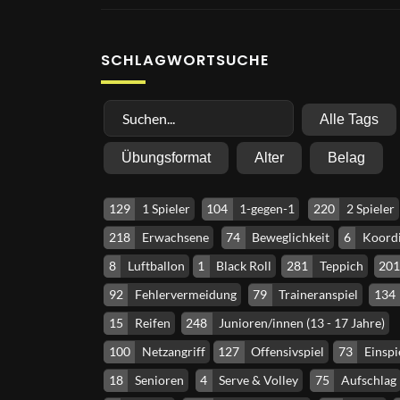
SCHLAGWORTSUCHE
Alle Tags
Übungsformat
Alter
Belag
129
1 Spieler
104
1-gegen-1
220
2 Spieler
218
Erwachsene
74
Beweglichkeit
6
Koordi
8
Luftballon
1
Black Roll
281
Teppich
20
92
Fehlervermeidung
79
Traineranspiel
134
15
Reifen
248
Junioren/innen (13 - 17 Jahre)
100
Netzangriff
127
Offensivspiel
73
Einspi
18
Senioren
4
Serve & Volley
75
Aufschlag