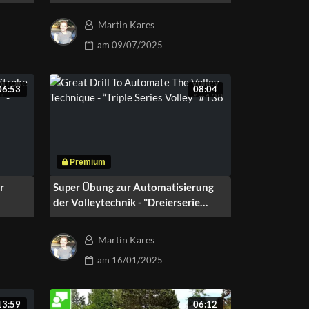
Variationen #169
Martin Kares
am
09/07/2025
06:53
08:04
r
Super Übung zur Automatisierung
der Volleytechnik - "Dreierserie
Volley" #138
Martin Kares
am
16/01/2025
13:59
06:12