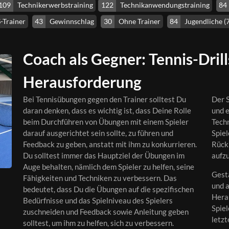
109
Technikerwerbstraining
122
Technikanwendungstraining
84
-Trainer
43
Gewinnschlag
30
Ohne Trainer
84
Jugendliche (7
Coach als Gegner: Tennis-Drill
Herausforderung
Bei Tennisübungen gegen den Trainer solltest Du
Der S
daran denken, dass es wichtig ist, dass Deine Rolle
und 
beim Durchführen von Übungen mit einem Spieler
Tech
darauf ausgerichtet sein sollte, zu führen und
Spiel
Feedback zu geben, anstatt mit ihm zu konkurrieren.
Rück
Du solltest immer das Hauptziel der Übungen im
aufz
Auge behalten, nämlich dem Spieler zu helfen, seine
Gesta
Fähigkeiten und Techniken zu verbessern. Das
und 
bedeutet, dass Du die Übungen auf die spezifischen
Hera
Bedürfnisse und das Spielniveau des Spielers
Spiel
zuschneiden und Feedback sowie Anleitung geben
letzt
solltest, um ihm zu helfen, sich zu verbessern.