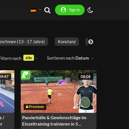
Sign In
en/innen (13 - 17 Jahre)
Konstanz
2 Spieler
Erwa
Sortieren nach
Datum
Filtern nach
Alle
09:47
08:08
s /
Passierbälle & Gewinnschläge im
er
Einzeltraining trainieren in 5