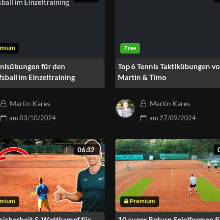
nisübungen für den
Top 6 Tennis Taktikübungen v
fsball im Einzeltraining
Martin & Timo
Martin Kares
Martin Kares
am
03/10/2024
am
27/09/2024
06:32
sicherheit & Wettkampf für
10 super Return Spielformen f