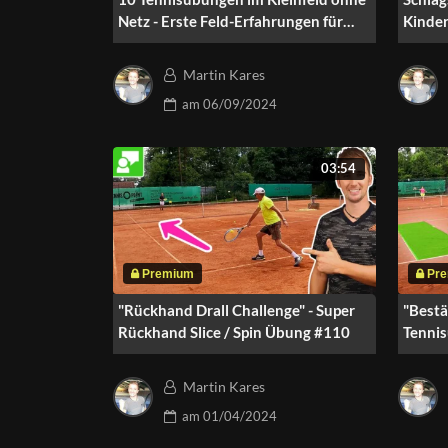
Netz - Erste Feld-Erfahrungen für
Kinder
Kleinkinder
#116
Martin Kares
am
06/09/2024
03:54
"Rückhand Drall Challenge" - Super
"Bestä
Rückhand Slice / Spin Übung #110
Tennis
#111
Martin Kares
am
01/04/2024