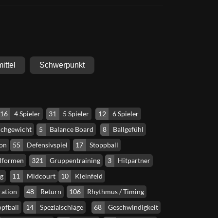
mittel
Schwerpunkt
16
4 Spieler
31
5 Spieler
12
6 Spieler
ichgewicht
5
Balance Board
8
Ballgefühl
on
55
Defensivspiel
17
Stoppball
elformen
321
Gruppentraining
3
Hitpartner
ng
11
Midcourt
10
Kleinfeld
ation
48
Return
106
Rhythmus / Timing
pfball
14
Spezialschläge
68
Geschwindigkeit