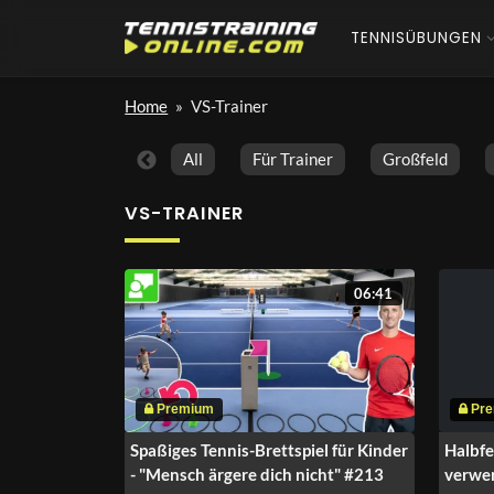
TENNISÜBUNGEN
Home
»
VS-Trainer
All
Für Trainer
Großfeld
VS-TRAINER
06:41
Spaßiges Tennis-Brettspiel für Kinder
Halbfe
- "Mensch ärgere dich nicht" #213
verwer