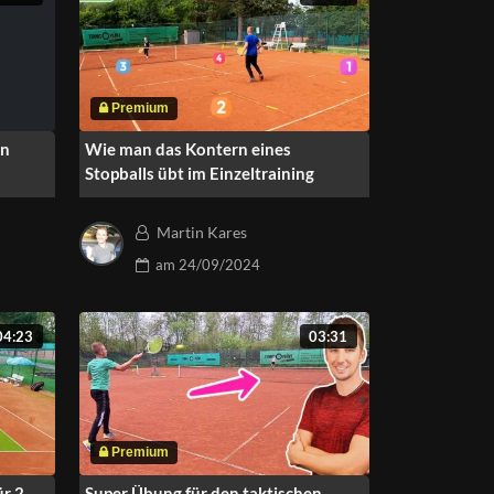
on
Wie man das Kontern eines
Stopballs übt im Einzeltraining
Martin Kares
am
24/09/2024
04:23
03:31
ür 2
Super Übung für den taktischen