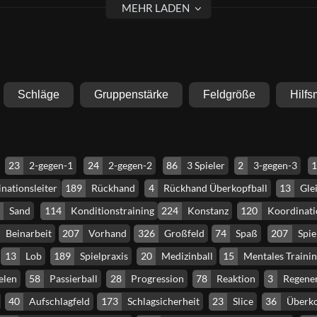
Schläge
Gruppenstärke
Feldgröße
Hilfs
23
2-gegen-1
24
2-gegen-2
86
3 Spieler
2
3-gegen-3
1
nationsleiter
189
Rückhand
4
Rückhand Überkopfball
13
Gle
1
Sand
114
Konditionstraining
224
Konstanz
120
Koordinati
Beinarbeit
207
Vorhand
326
Großfeld
74
Spaß
207
Spi
13
Lob
189
Spielpraxis
20
Medizinball
15
Mentales Traini
elen
58
Passierball
28
Progression
78
Reaktion
3
Regener
40
Aufschlagfeld
173
Schlagsicherheit
23
Slice
36
Überko