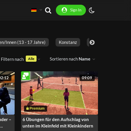
Sign In
en/innen (13 - 17 Jahre)
Konstanz
2 Spieler
Erwa
Sortieren nach
Name
Filtern nach
Alle
02:12
09:09
nder –
6 Übungen für den Aufschlag von
unten im Kleinfeld mit Kleinkindern