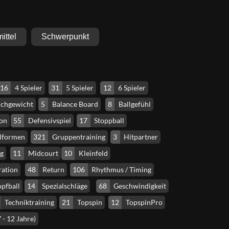
mittel
Schwerpunkt
16
4 Spieler
31
5 Spieler
12
6 Spieler
ichgewicht
5
Balance Board
8
Ballgefühl
on
55
Defensivspiel
17
Stoppball
elformen
321
Gruppentraining
3
Hitpartner
ng
11
Midcourt
10
Kleinfeld
ation
48
Return
106
Rhythmus / Timing
pfball
14
Spezialschläge
68
Geschwindigkeit
Techniktraining
21
Topspin
12
TopspinPro
 - 12 Jahre)