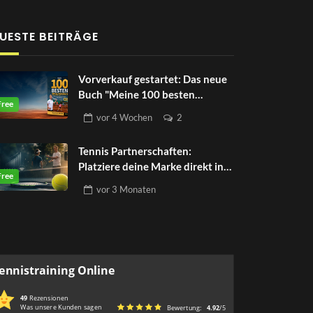
UESTE BEITRÄGE
Vorverkauf gestartet: Das neue
Buch "Meine 100 besten
Spielformen"
vor
4 Wochen
2
Tennis Partnerschaften:
Platziere deine Marke direkt in
der Tenniswelt
vor
3 Monaten
ennistraining Online
49
Rezensionen
Was unsere Kunden sagen
Bewertung:
4.92
/5