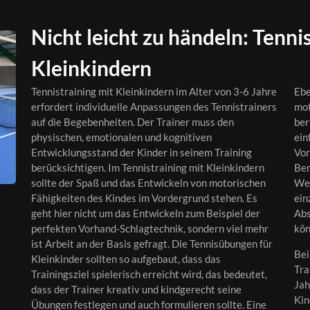
Nicht leicht zu händeln: Tenni
Kleinkindern
Tennistraining mit Kleinkindern im Alter von 3-6 Jahre
Ebe
erfordert individuelle Anpassungen des Tennistrainers
mot
auf die Begebenheiten. Der Trainer muss den
ber
physischen, emotionalen und kognitiven
ein
Entwicklungsstand der Kinder in seinem Training
Vor
berücksichtigen. Im Tennistraining mit Kleinkindern
Ber
sollte der Spaß und das Entwickeln von motorischen
Wer
Fähigkeiten des Kindes im Vordergrund stehen. Es
ein
geht hier nicht um das Entwickeln zum Beispiel der
Abs
perfekten Vorhand-Schlagtechnik, sondern viel mehr
kön
ist Arbeit an der Basis gefragt. Die Tennisübungen für
Bei
Kleinkinder sollten so aufgebaut, dass das
Tra
Trainingsziel spielerisch erreicht wird, das bedeutet,
Jah
dass der Trainer kreativ und kindgerecht seine
Kin
Übungen festlegen und auch formulieren sollte. Eine