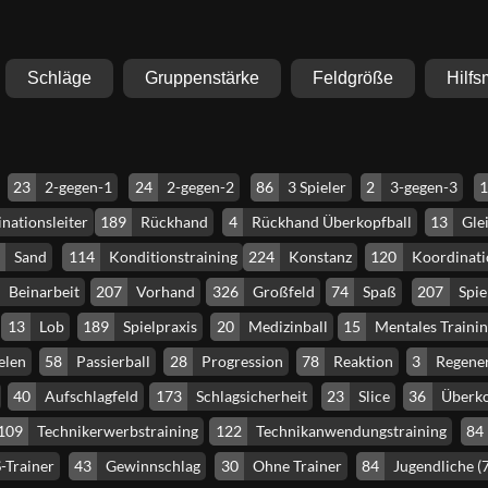
Schläge
Gruppenstärke
Feldgröße
Hilfs
23
2-gegen-1
24
2-gegen-2
86
3 Spieler
2
3-gegen-3
1
nationsleiter
189
Rückhand
4
Rückhand Überkopfball
13
Gle
1
Sand
114
Konditionstraining
224
Konstanz
120
Koordinati
Beinarbeit
207
Vorhand
326
Großfeld
74
Spaß
207
Spi
13
Lob
189
Spielpraxis
20
Medizinball
15
Mentales Traini
elen
58
Passierball
28
Progression
78
Reaktion
3
Regener
40
Aufschlagfeld
173
Schlagsicherheit
23
Slice
36
Überko
109
Technikerwerbstraining
122
Technikanwendungstraining
84
-Trainer
43
Gewinnschlag
30
Ohne Trainer
84
Jugendliche (7