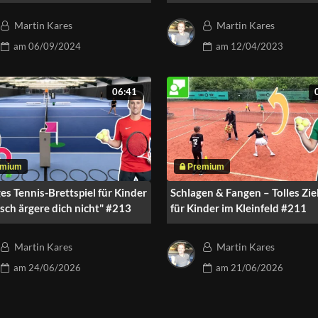
inder
Koordination
Martin Kares
Martin Kares
am
06/09/2024
am
12/04/2023
06:41
es Tennis-Brettspiel für Kinder
Schlagen & Fangen – Tolles Ziel
sch ärgere dich nicht" #213
für Kinder im Kleinfeld #211
Martin Kares
Martin Kares
am
24/06/2026
am
21/06/2026