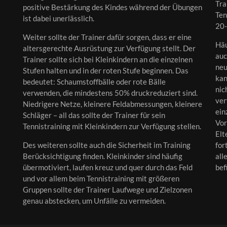
Tra
positive Bestärkung des Kindes während der Übungen
Ten
ist dabei unerlässlich.
20-
Weiter sollte der Trainer dafür sorgen, dass er eine
Häu
altersgerechte Ausrüstung zur Verfügung stellt. Der
auc
Trainer sollte sich bei Kleinkindern an die einzelnen
neu
Stufen halten und in der roten Stufe beginnen. Das
kan
bedeutet: Schaumstoffbälle oder rote Bälle
nic
verwenden, die mindestens 50% druckreduziert sind.
ver
Niedrigere Netze, kleinere Feldabmessungen, kleinere
ein
Schläger – all das sollte der Trainer für sein
Vor
Tennistraining mit Kleinkindern zur Verfügung stellen.
Elt
Des weiteren sollte auch die Sicherheit im Training
for
Berücksichtigung finden. Kleinkinder sind häufig
all
übermotiviert, laufen kreuz und quer durch das Feld
bef
und vor allem beim Tennistraining mit größeren
Gruppen sollte der Trainer Laufwege und Zielzonen
genau abstecken, um Unfälle zu vermeiden.