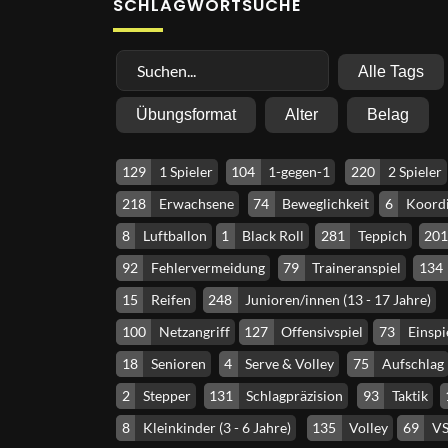
SCHLAGWORTSUCHE
Alle Tags
Übungsformat
Alter
Belag
129
1 Spieler
104
1-gegen-1
220
2 Spieler
218
Erwachsene
74
Beweglichkeit
6
Koordi
8
Luftballon
1
Black Roll
281
Teppich
20
92
Fehlervermeidung
79
Traineranspiel
134
15
Reifen
248
Junioren/innen (13 - 17 Jahre)
100
Netzangriff
127
Offensivspiel
73
Einspi
18
Senioren
4
Serve & Volley
75
Aufschlag
2
Stepper
131
Schlagpräzision
93
Taktik
8
Kleinkinder (3 - 6 Jahre)
135
Volley
69
VS