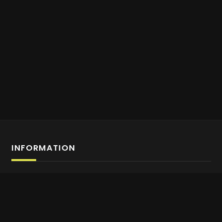
INFORMATION
Anmeldung Affiliate-Programm
Über uns
Kontaktiere uns