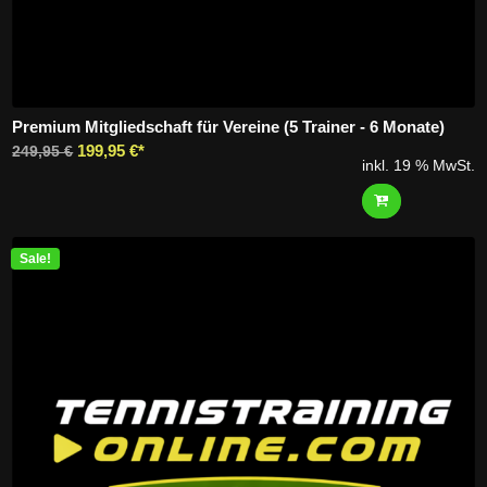
Premium Mitgliedschaft für Vereine (5 Trainer - 6 Monate)
Ursprünglicher
Aktueller
199,95
€
249,95
€
inkl. 19 % MwSt.
Preis
Preis
war:
ist:
249,95 €
199,95 €.
Sale!