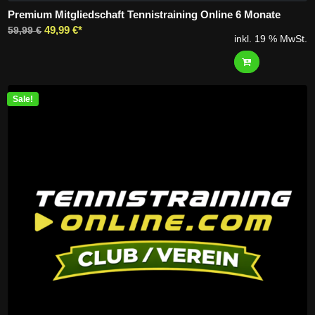
Premium Mitgliedschaft Tennistraining Online 6 Monate
Ursprünglicher
Aktueller
49,99
€
59,99
€
inkl. 19 % MwSt.
Preis
Preis
war:
ist:
59,99 €
49,99 €.
Sale!