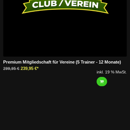
Premium Mitgliedschaft für Vereine (5 Trainer - 12 Monate)
Ursprünglicher
Aktueller
239,95
€
299,95
€
inkl. 19 % MwSt.
Preis
Preis
war:
ist:
299,95 €
239,95 €.