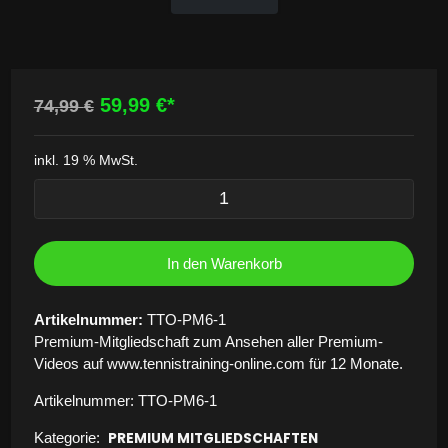
Ursprünglicher
Aktueller
59,99
€
74,99
€
Preis
Preis
war:
ist:
inkl. 19 % MwSt.
Premium
74,99 €
59,99 €.
Alte
Membership
Tennistraining
Online
In den Warenkorb
12
Months
Artikelnummer:
TTO-PM6-1
Menge
Premium-Mitgliedschaft zum Ansehen aller Premium-
Videos auf www.tennistraining-online.com für 12 Monate.
Artikelnummer:
TTO-PM6-1
Kategorie:
PREMIUM MITGLIEDSCHAFTEN