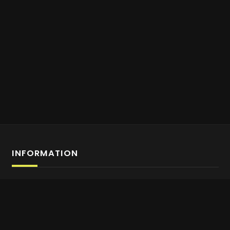
INFORMATION
Anmeldung Affiliate-Programm
Über uns
Kontaktiere uns