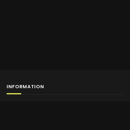
INFORMATION
Anmeldung Affiliate-Programm
Über uns
Kontaktiere uns