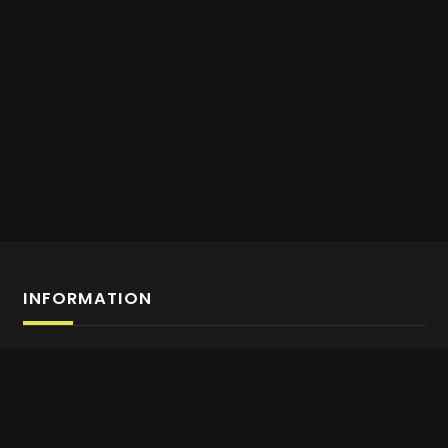
INFORMATION
Anmeldung Affiliate-Programm
Über uns
Kontaktiere uns