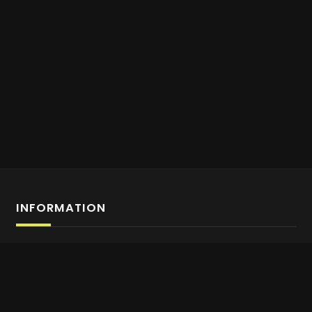
INFORMATION
Anmeldung Affiliate-Programm
Über uns
Kontaktiere uns