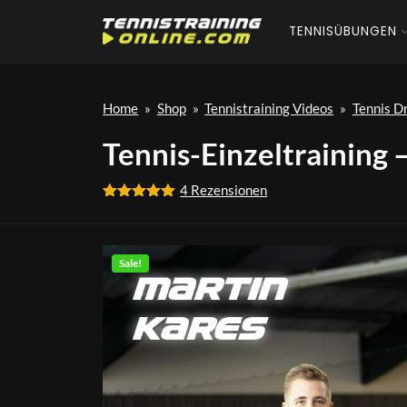
TENNISÜBUNGEN
Home
»
Shop
»
Tennistraining Videos
»
Tennis Dr
Tennis-Einzeltraining 
4
Rezensionen
Bewertet
4
mit
5.00
von 5,
basierend
Sale!
auf
Kundenbewertungen