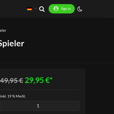
Sign In
eler
Spieler
Ursprünglicher
Aktueller
29,95
€
49,95
€
Preis
Preis
inkl. 19 % MwSt.
war:
ist:
Tennis
Alternative:
Singles