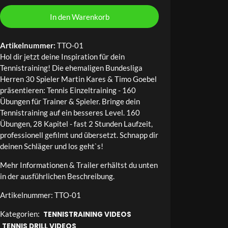
49,95 €
29,95 €.
Training
-
In den Warenkorb
160
Drills
Artikelnummer:
TTO-01
For
Hol dir jetzt deine Inspiration für dein
Players
Tennistraining! Die ehemaligen Bundesliga
&
Herren 30 Spieler Martin Kares & Timo Goebel
Coaches
präsentieren: Tennis Einzeltraining - 160
(DE
Übungen für Trainer & Spieler. Bringe dein
/
Tennistraining auf ein besseres Level. 160
EN)
Übungen, 28 Kapitel - fast 2 Stunden Laufzeit,
Menge
professionell gefilmt und übersetzt. Schnapp dir
deinen Schläger und los geht`s!
Mehr Informationen & Trailer erhältst du unten
in der ausführlichen Beschreibung.
Artikelnummer:
TTO-01
Kategorien:
TENNISTRAINING VIDEOS
TENNIS DRILL VIDEOS