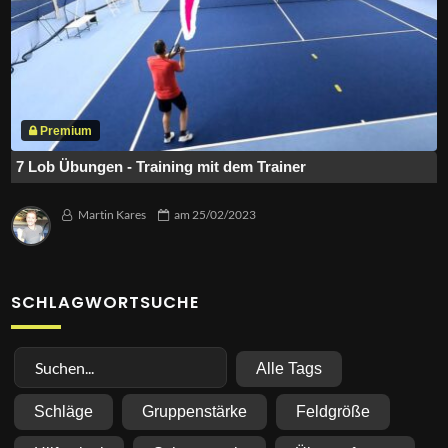
7 Lob Übungen - Training mit dem Trainer
Martin Kares
am
25/02/2023
SCHLAGWORTSUCHE
Alle Tags
Schläge
Gruppenstärke
Feldgröße