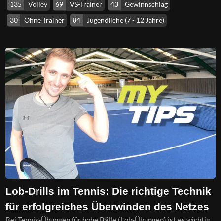
135
Volley
69
VS-Trainer
43
Gewinnschlag
30
Ohne Trainer
84
Jugendliche (7 - 12 Jahre)
Lob-Drills im Tennis: Die richtige Technik
für erfolgreiches Überwinden des Netzes
Bei Tennis-Übungen für hohe Bälle (Lob-Übungen) ist es wichtig,