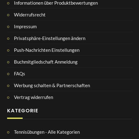
Informationen über Produktbewertungen
Widerrufsrecht
Impressum
Privatsphäre-Einstellungen ändern
Push-Nachrichten Einstellungen
Buchmitgliedschaft Anmeldung
FAQs
Werbung schalten & Partnerschaften
Vertrag widerrufen
KATEGORIE
Tennisübungen - Alle Kategorien