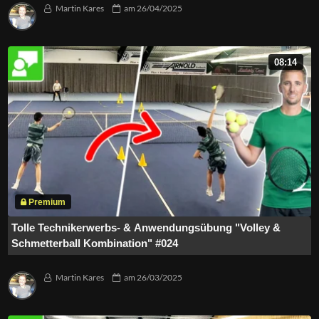
Martin Kares
am
26/04/2025
08:14
Tolle Technikerwerbs- & Anwendungsübung "Volley &
Schmetterball Kombination" #024
Martin Kares
am
26/03/2025