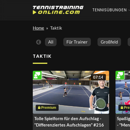
TENNISÜBUNGEN
Home
»
Taktik
All
Für Trainer
Großfeld
TAKTIK
07:14
Tolle Spielform für den Aufschlag -
Spaßig
"Differenziertes Aufschlagen" #216
- "Men