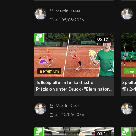
Martin Kares
am
05/08/2026
05:19
Tolle Spielform für taktische
Spielf
Präzision unter Druck - "Eleminator"
für 2-
#204
#203
Martin Kares
am
13/06/2026
03:51