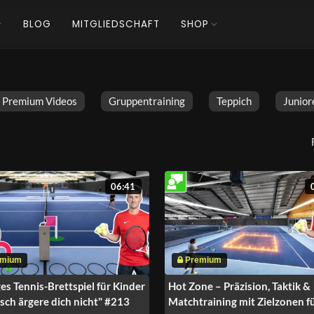
BLOG
MITGLIEDSCHAFT
SHOP
Premium Videos
Gruppentraining
Teppich
Junior
06:41
es Tennis-Brettspiel für Kinder
Hot Zone – Präzision, Taktik &
sch ärgere dich nicht" #213
Matchtraining mit Zielzonen f