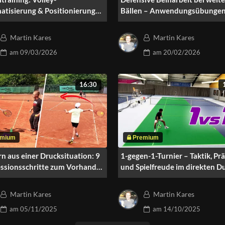
tisierung & Positionierung
Bällen – Anwendungsübungen
uppen
Gruppen
Martin Kares
Martin Kares
am
09/03/2026
am
20/02/2026
16:30
n aus einer Drucksituation: 9
1-gegen-1-Turnier – Taktik, Pr
ssionsschritte zum Vorhand
und Spielfreude im direkten Du
ross
Martin Kares
Martin Kares
am
05/11/2025
am
14/10/2025