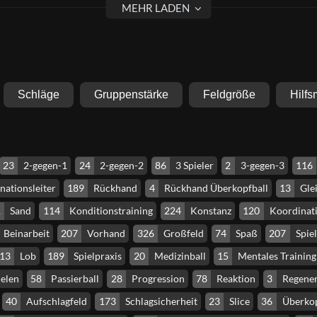
Schläge
Gruppenstärke
Feldgröße
Hilfs
23
2-gegen-1
24
2-gegen-2
86
3 Spieler
2
3-gegen-3
116
nationsleiter
189
Rückhand
4
Rückhand Überkopfball
13
Gle
1
Sand
114
Konditionstraining
224
Konstanz
120
Koordinat
Beinarbeit
207
Vorhand
326
Großfeld
74
Spaß
207
Spie
13
Lob
189
Spielpraxis
20
Medizinball
15
Mentales Training
ielen
58
Passierball
28
Progression
78
Reaktion
3
Regener
40
Aufschlagfeld
173
Schlagsicherheit
23
Slice
36
Überkop