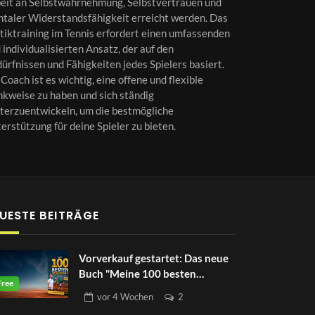
eit an Selbstwahrnehmung, Selbstvertrauen und
taler Widerstandsfähigkeit erreicht werden. Das
tiktraining im Tennis erfordert einen umfassenden
 individualisierten Ansatz, der auf den
ürfnissen und Fähigkeiten jedes Spielers basiert.
 Coach ist es wichtig, eine offene und flexible
kweise zu haben und sich ständig
terzuentwickeln, um die bestmögliche
erstützung für deine Spieler zu bieten.
UESTE BEITRÄGE
Vorverkauf gestartet: Das neue
Buch "Meine 100 besten
Spielformen"
vor
4 Wochen
2