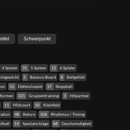
mittel
Schwerpunkt
4 Spieler
31
5 Spieler
12
6 Spieler
ichgewicht
5
Balance Board
8
Ballgefühl
ion
55
Defensivspiel
17
Stoppball
lformen
321
Gruppentraining
3
Hitpartner
11
Midcourt
10
Kleinfeld
ation
48
Return
106
Rhythmus / Timing
fball
14
Spezialschläge
68
Geschwindigkeit