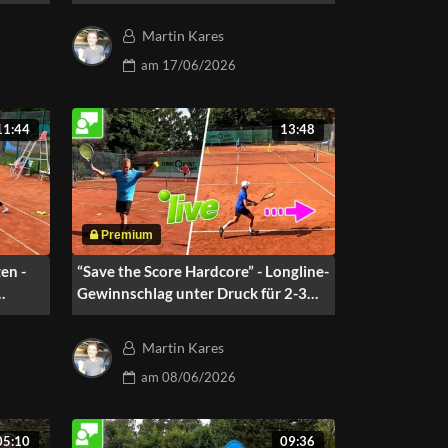
Entscheiden" #207
Martin Kares
am
17/06/2026
11:44
13:48
en -
“Save the Score Hardcore” - Longline-
Gewinnschlag unter Druck für 2-3
Spieler
Martin Kares
am
08/06/2026
05:10
09:36