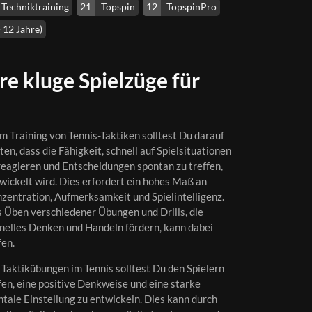
Techniktraining
21
Topspin
12
TopspinPro
- 12 Jahre)
e kluge Spielzüge für
m Training von Tennis-Taktiken solltest Du darauf
ten, dass die Fähigkeit, schnell auf Spielsituationen
reagieren und Entscheidungen spontan zu treffen,
wickelt wird. Dies erfordert ein hohes Maß an
zentration, Aufmerksamkeit und Spielintelligenz.
 Üben verschiedener Übungen und Drills, die
nelles Denken und Handeln fördern, kann dabei
fen.
 Taktikübungen im Tennis solltest Du den Spielern
fen, eine positive Denkweise und eine starke
tale Einstellung zu entwickeln. Dies kann durch