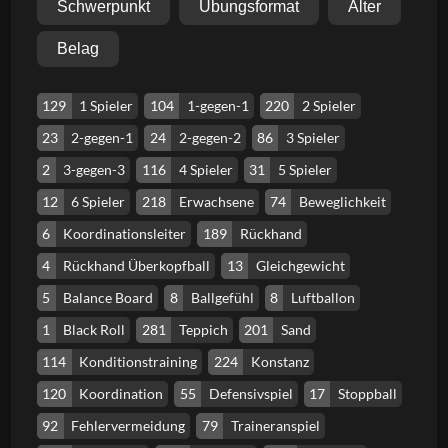
Schwerpunkt
Übungsformat
Alter
Belag
129
1 Spieler
104
1-gegen-1
220
2 Spieler
23
2-gegen-1
24
2-gegen-2
86
3 Spieler
2
3-gegen-3
116
4 Spieler
31
5 Spieler
12
6 Spieler
218
Erwachsene
74
Beweglichkeit
6
Koordinationsleiter
189
Rückhand
4
Rückhand Überkopfball
13
Gleichgewicht
5
Balance Board
8
Ballgefühl
8
Luftballon
1
Black Roll
281
Teppich
201
Sand
114
Konditionstraining
224
Konstanz
120
Koordination
55
Defensivspiel
17
Stoppball
92
Fehlervermeidung
79
Traineranspiel