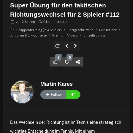
Super Übung für den taktischen
Richtungswechsel für 2 Spieler #112
vor
2 Jahren
0 Kommentare
Gruppentraining (2-4 Spieler)
/
Fortgeschrittene
/
Für Trainer
/
Junioren & Erwachsene
/
Premium Videos
/
Einzeltraining
3
0
Martin Kares
Follow
44
Das Wechseln der Richtung ist im Tennis eine strategisch
wichtige Entscheidung im Tennis. Mit einem