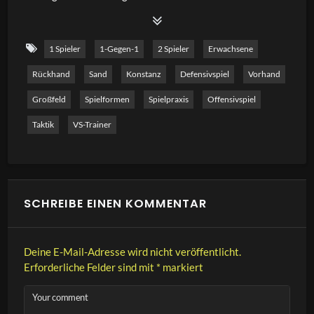
Richtungswechsel greift man offensiv, aber auch taktisch
in den Ballwechsel ein. Im besten Fall hat der Spieler sich
1 Spieler
1-Gegen-1
2 Spieler
Erwachsene
eine gute Möglichkeit erarbeitet die Richtung zu
Rückhand
Sand
Konstanz
Defensivspiel
Vorhand
wechseln über eine gute Länge im Cross oder longline
Duell. Wichtig ist auch, dass der Wechsel longline aus dem
Großfeld
Spielformen
Spielpraxis
Offensivspiel
Cross-Duell deutlich risikoreicher ist als umgekehrt. In
Taktik
VS-Trainer
diesem Video stelle ich euche eine Übung vor, mit der ihr
den Wechsel effektiv und matchnah trainieren könnt.
SCHREIBE EINEN KOMMENTAR
Deine E-Mail-Adresse wird nicht veröffentlicht.
Erforderliche Felder sind mit
*
markiert
Your comment