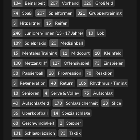
134
Beinarbeit
207
Vorhand
326
Großfeld
74
Spaß
207
Spielformen
321
Gruppentraining
3
Hitpartner
15
Reifen
248
Junioren/innen (13 - 17 Jahre)
13
Lob
189
Spielpraxis
20
Medizinball
15
Mentales Training
11
Midcourt
10
Kleinfeld
100
Netzangriff
127
Offensivspiel
73
Einspielen
58
Passierball
28
Progression
78
Reaktion
3
Regeneration
48
Return
106
Rhythmus / Timing
18
Senioren
4
Serve & Volley
75
Aufschlag
40
Aufschlagfeld
173
Schlagsicherheit
23
Slice
36
Überkopfball
14
Spezialschläge
68
Geschwindigkeit
2
Stepper
131
Schlagpräzision
93
Taktik