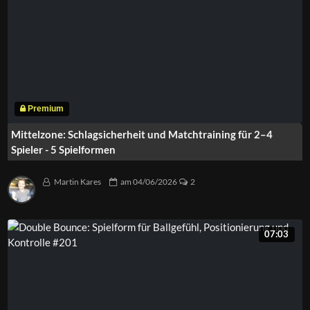
Mittelzone: Schlagsicherheit und Matchtraining für 2–4
Spieler - 5 Spielformen
Martin Kares
am
04/06/2026
2
07:03