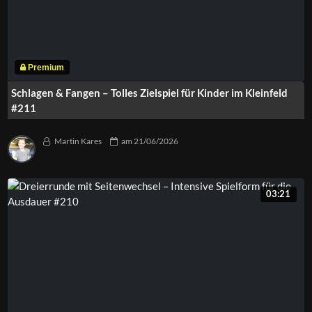
Schlagen & Fangen – Tolles Zielspiel für Kinder im Kleinfeld
#211
Martin Kares
am
21/06/2026
03:21