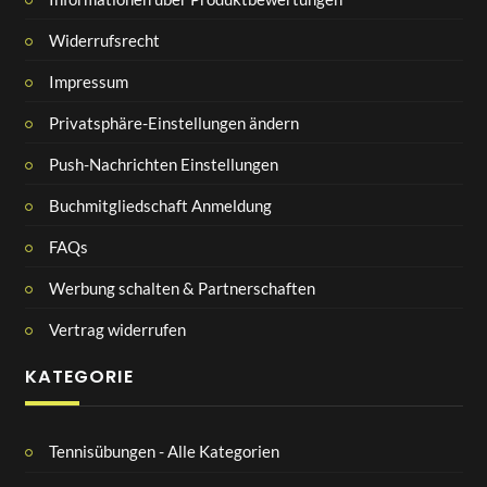
Widerrufsrecht
Impressum
Privatsphäre-Einstellungen ändern
Push-Nachrichten Einstellungen
Buchmitgliedschaft Anmeldung
FAQs
Werbung schalten & Partnerschaften
Vertrag widerrufen
KATEGORIE
Tennisübungen - Alle Kategorien