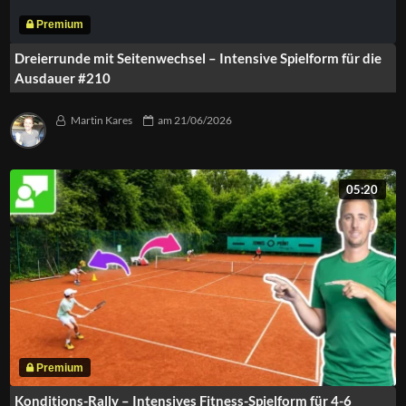
Dreierrunde mit Seitenwechsel – Intensive Spielform für die
Ausdauer #210
Martin Kares
am
21/06/2026
05:20
Konditions-Rally – Intensives Fitness-Spielform für 4-6