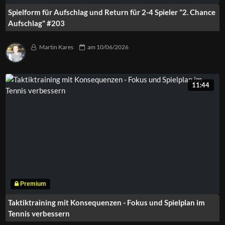
Spielform für Aufschlag und Return für 2-4 Spieler "2. Chance
Aufschlag" #203
Martin Kares
am
10/06/2026
11:44
Taktiktraining mit Konsequenzen - Fokus und Spielplan im
Tennis verbessern