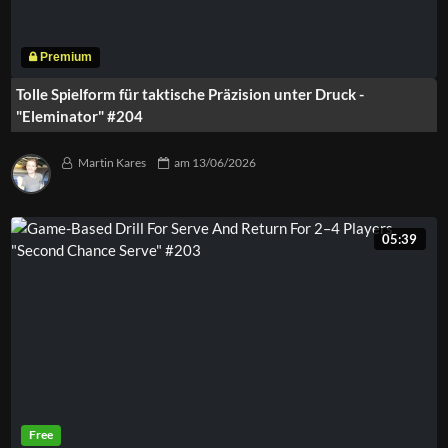
Tolle Spielform für taktische Präzision unter Druck -
"Eleminator" #204
Martin Kares
am
13/06/2026
05:39