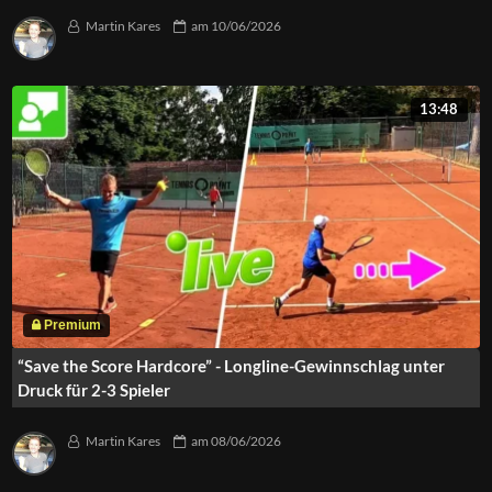
Martin Kares
am
10/06/2026
13:48
“Save the Score Hardcore” - Longline-Gewinnschlag unter
Druck für 2-3 Spieler
Martin Kares
am
08/06/2026