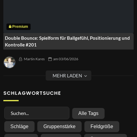
Double Bounce: Spielform für Ballgefühl, Positionierung und
Kontrolle #201
Martin Kares
am
03/06/2026
SCHLAGWORTSUCHE
Alle Tags
Schläge
Gruppenstärke
Feldgröße