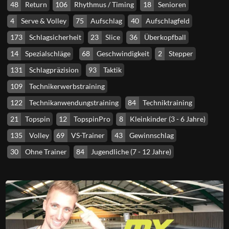
48
Return
106
Rhythmus / Timing
18
Senioren
4
Serve & Volley
75
Aufschlag
40
Aufschlagfeld
173
Schlagsicherheit
23
Slice
36
Überkopfball
14
Spezialschläge
68
Geschwindigkeit
2
Stepper
131
Schlagpräzision
93
Taktik
109
Technikerwerbstraining
122
Technikanwendungstraining
84
Techniktraining
21
Topspin
12
TopspinPro
8
Kleinkinder (3 - 6 Jahre)
135
Volley
69
VS-Trainer
43
Gewinnschlag
30
Ohne Trainer
84
Jugendliche (7 - 12 Jahre)