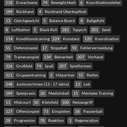
218
Erwachsene
74
Beweglichkeit
6
Koordinationsleiter
189
Rückhand
4
Rückhand Überkopfball
13
Gleichgewicht
5
Balance Board
8
Ballgefühl
8
Luftballon
1
Black Roll
281
Teppich
201
Sand
114
Konditionstraining
224
Konstanz
120
Koordination
55
Defensivspiel
17
Stoppball
92
Fehlervermeidung
79
Traineranspiel
134
Beinarbeit
207
Vorhand
326
Großfeld
74
Spaß
207
Spielformen
321
Gruppentraining
3
Hitpartner
15
Reifen
248
Junioren/innen (13 - 17 Jahre)
13
Lob
189
Spielpraxis
20
Medizinball
15
Mentales Training
11
Midcourt
10
Kleinfeld
100
Netzangriff
127
Offensivspiel
73
Einspielen
58
Passierball
28
Progression
78
Reaktion
3
Regeneration