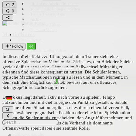
Drill of the Week / Drill Time
2
Vollständige Übungseinheiten
0
Tennis Training Tips
Archiv
Kostenlose Videos
Premium Videos
Martin Kares
Blog
Mitgliedschaft
Shop
Follow
44
Tennistraining Videos
Premium Mitgliedschaften
In diesen drei effektiven Übungen mit dem Trainer steht eine
Erfolgskompass für Tennistrainer
offensive Spielweise im Mittelpunkt. Ziel ist es, den Blick der Spieler
Meine 100 besten Spielformen
gezielt dafür zu schärfen, Chancen im Ballwechsel frühzeitig zu
Tennisbücher
erkennen und diese konsequent zu nutzen. Die Schüler lernen,
Geschenkgutscheine
typische Matchsituationen richtig zu lesen und in dem Moment, in
Einkaufswagen
0
dem sich eine Möglichkeit bietet, bewusst auf ein offensives
Kasse
Schlagrepertoire zurückzugreifen.
Der Fokus liegt darauf, aktiv nach vorne zu spielen, Tempo
aufzunehmen und mit viel Energie den Punkt zu gestalten. Sobald
sich eine offene Situation ergibt – sei es durch einen kürzeren Ball,
eine schwächere gegnerische Position oder eine klare Spielsituation
– sollen die Spieler mutig entscheiden, den Angriff übernehmen und
den Winner suchen. Besonders die Vorhand als dominante
Offensivwaffe spielt dabei eine zentrale Rolle.
Schlagwortsuche