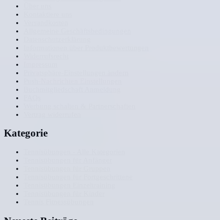
Über uns
Kontaktiere uns
Versandkosten
Allgemeine Geschäftsbedingungen
Datenschutzerklärung
Informationen über Produktbewertungen
Widerrufsrecht
Impressum
Privatsphäre-Einstellungen ändern
Push-Nachrichten Einstellungen
Buchmitgliedschaft Anmeldung
FAQs
Werbung schalten & Partnerschaften
Vertrag widerrufen
Kategorie
Tennisübungen - Alle Kategorien
Tennisübungen für Anfänger
Tennisübungen für Gruppen
Tennisübungen für Fortgeschrittene
Tennisübungen Einzeltraining
Tennisübungen für Kinder
Tennis Fitnessübungen