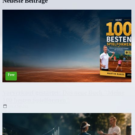
Neueste Beiträge
Vorverkauf gestartet: Das neue Buch "Meine
100 besten Spielformen"
vor
4 Wochen
2