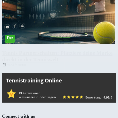
Tennis Partnerschaften: Platziere deine Marke
direkt in der Tenniswelt
vor
3 Monaten
Tennistraining Online
49
Rezensionen
Was unsere Kunden sagen
Bewertung:
4.92
/5
Connect with us