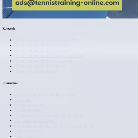
Kategorie
Tennisübungen - Alle Kategorien
Tennisübungen für Anfänger
Tennisübungen für Gruppen
Tennisübungen für Fortgeschrittene
Tennisübungen Einzeltraining
Tennisübungen für Kinder
Tennis Fitnessübungen
Information
Anmeldung Affiliate-Programm
Über uns
Kontaktiere uns
Versandkosten
Allgemeine Geschäftsbedingungen
Datenschutzerklärung
Informationen über Produktbewertungen
Widerrufsrecht
Impressum