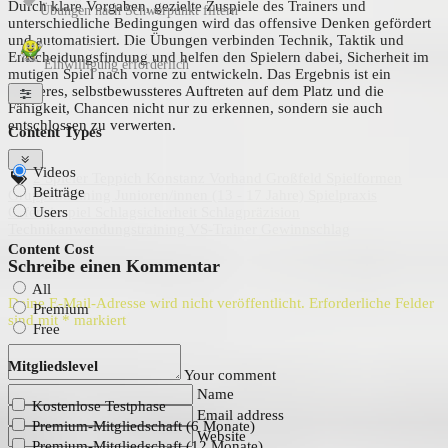
Durch klare Vorgaben, gezielte Zuspiele des Trainers und
Übungen nach Schwerpunkt filtern
unterschiedliche Bedingungen wird das offensive Denken gefördert
und automatisiert. Die Übungen verbinden Technik, Taktik und
Coach Tenni fragen
Entscheidungsfindung und helfen den Spielern dabei, Sicherheit im
Einwilligung erforderlich
mutigen Spiel nach vorne zu entwickeln. Das Ergebnis ist ein
aktiveres, selbstbewussteres Auftreten auf dem Platz und die
Fähigkeit, Chancen nicht nur zu erkennen, sondern sie auch
entschlossen zu verwerten.
Content Types
Videos
2 Spieler
Teppich
Konstanz
Vorhand
Großfeld
Spielformen
Beiträge
Gruppentraining
Junioren/innen (13 - 17 Jahre)
Spielpraxis
Users
Offensivspiel
Schlagsicherheit
Schlagpräzision
Technikanwendungstraining
VS-Trainer
Gewinnschlag
Content Cost
Schreibe einen Kommentar
All
Deine E-Mail-Adresse wird nicht veröffentlicht.
Erforderliche Felder
Premium
sind mit
*
markiert
Free
Mitgliedslevel
Your comment
Name
Kostenlose Testphase
Email address
Premium-Mitgliedschaft (6 Monate)
Website
Premium-Mitgliedschaft (12 Monate)