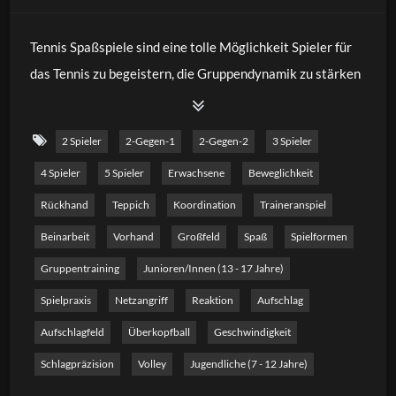
Tennis Spaßspiele sind eine tolle Möglichkeit Spieler für
das Tennis zu begeistern, die Gruppendynamik zu stärken
oder einen Wettbewerb, zum Beispiel bei Tennisevents,
Vereinsjubiläum, Weihnachtsstunde oder Ähnlichen
2 Spieler
2-Gegen-1
2-Gegen-2
3 Spieler
auszutragen. In allen Spielen sollte der Spaß im
4 Spieler
5 Spieler
Erwachsene
Beweglichkeit
Vordergrund gehen. Die Spiele können sehr
variantenreich und kreativ sein, und müssen nicht
Rückhand
Teppich
Koordination
Traineranspiel
unbedingt etwas mit Schläger und Ball zu tun haben.
Beinarbeit
Vorhand
Großfeld
Spaß
Spielformen
Trotzdem sollte der Großteil der Spiele natürlich auch
Gruppentraining
Junioren/innen (13 - 17 Jahre)
Elemente des Tennissports beinhalten, allerdings auf eine
Spielpraxis
Netzangriff
Reaktion
Aufschlag
spaßige Art und Weise. In dieser, mitlerweilen dritten
Aufschlagfeld
Überkopfball
Geschwindigkeit
Compilation stelle ich Euch 40 neue Spaßspiele vor, die Ihr
für Euer Tennisevent anwenden könnt! Ich wünsche Euch
Schlagpräzision
Volley
Jugendliche (7 - 12 Jahre)
eine ganze menge Spaß!