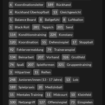
6
Koordinationsleiter
189
Rückhand
4
Rückhand Überkopfball
13
Gleichgewicht
5
Balance Board
8
Ballgefühl
8
Luftballon
1
Black Roll
281
Teppich
201
Sand
114
Konditionstraining
224
Konstanz
120
Koordination
55
Defensivspiel
17
Stoppball
92
Fehlervermeidung
79
Traineranspiel
134
Beinarbeit
207
Vorhand
326
Großfeld
74
Spaß
207
Spielformen
321
Gruppentraining
3
Hitpartner
15
Reifen
248
Junioren/innen (13 - 17 Jahre)
13
Lob
189
Spielpraxis
20
Medizinball
15
Mentales Training
11
Midcourt
10
Kleinfeld
100
Netzangriff
127
Offensivspiel
73
Einspielen