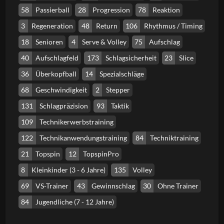
58
Passierball
28
Progression
78
Reaktion
3
Regeneration
48
Return
106
Rhythmus / Timing
18
Senioren
4
Serve & Volley
75
Aufschlag
40
Aufschlagfeld
173
Schlagsicherheit
23
Slice
36
Überkopfball
14
Spezialschläge
68
Geschwindigkeit
2
Stepper
131
Schlagpräzision
93
Taktik
109
Technikerwerbstraining
122
Technikanwendungstraining
84
Techniktraining
21
Topspin
12
TopspinPro
8
Kleinkinder (3 - 6 Jahre)
135
Volley
69
VS-Trainer
43
Gewinnschlag
30
Ohne Trainer
84
Jugendliche (7 - 12 Jahre)