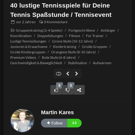
40 lustige Tennisspiele für Deine
Tennis Spaßstunde / Tennisevent
vor
2 Jahren
0 Kommentare
Gruppentraining (2-4 Spieler)
/
Fortgeschrittene
/
Anfänger
/
Koordination
/
Doppelübungen
/
Fitness
/
Für Trainer
/
Lustige Tennisübungen
/
Grüne Stufe (10-12 Jahre)
/
Junioren & Erwachsene
/
Kindertraining
/
Große Gruppen
/
Große Kindergruppen
/
Orangene Stufe (8-10 Jahre)
/
Premium Videos
/
Rote Stufe (6-8 Jahre)
/
Geschwindigkeit & Beweglichkeit
/
Stabilisation
/
Aufwärmen
6
0
Martin Kares
Follow
44