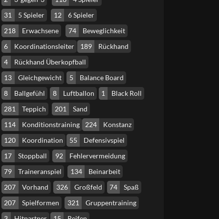
31
5 Spieler
12
6 Spieler
218
Erwachsene
74
Beweglichkeit
6
Koordinationsleiter
189
Rückhand
4
Rückhand Überkopfball
13
Gleichgewicht
5
Balance Board
8
Ballgefühl
8
Luftballon
1
Black Roll
281
Teppich
201
Sand
114
Konditionstraining
224
Konstanz
120
Koordination
55
Defensivspiel
17
Stoppball
92
Fehlervermeidung
79
Traineranspiel
134
Beinarbeit
207
Vorhand
326
Großfeld
74
Spaß
207
Spielformen
321
Gruppentraining
3
Hitpartner
15
Reifen