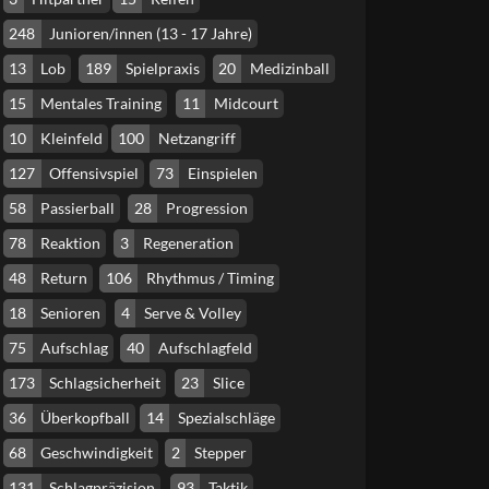
248
Junioren/innen (13 - 17 Jahre)
13
Lob
189
Spielpraxis
20
Medizinball
15
Mentales Training
11
Midcourt
10
Kleinfeld
100
Netzangriff
127
Offensivspiel
73
Einspielen
58
Passierball
28
Progression
78
Reaktion
3
Regeneration
48
Return
106
Rhythmus / Timing
18
Senioren
4
Serve & Volley
75
Aufschlag
40
Aufschlagfeld
173
Schlagsicherheit
23
Slice
36
Überkopfball
14
Spezialschläge
68
Geschwindigkeit
2
Stepper
131
Schlagpräzision
93
Taktik