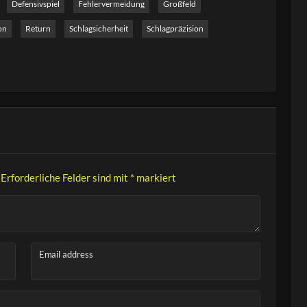
Defensivspiel
Fehlervermeidung
Großfeld
im Einzeltraining. Der Trainer schlägt bei allen Übungen
on
Return
Schlagsicherheit
Schlagpräzision
 Erwerbsübungen und aus 2 Anwendungsübungen gegen den
Erforderliche Felder sind mit
*
markiert
Email address