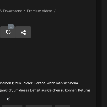
 & Erwachsene
/
Premium Videos
/
1
ür einen guten Spieler. Gerade, wenn man sich beim
gänglich, um dieses Defizit ausgleichen zu können. Returns
 trainiert werden. Eine sehr beliebte ist das Training bei
 greife ich diesen Ansatz auf und zeige euch tolle