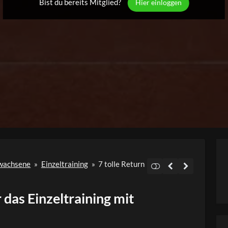
Bist du bereits Mitglied?
Hier einloggen
rwachsene
»
Einzeltraining
»
7 tolle Return
 das Einzeltraining mit