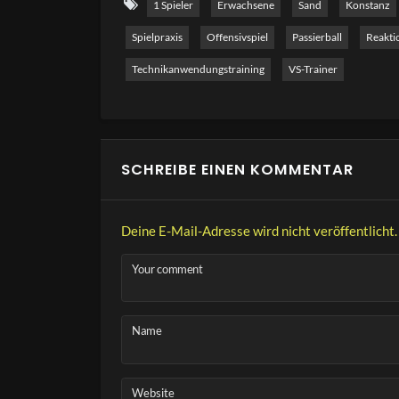
1 Spieler
Erwachsene
Sand
Konstanz
Übungen für das Returntraining mit dem Trainer 
Spielpraxis
Offensivspiel
Passierball
Reakti
von der T-Linie auf. Das Video besteht aus 5
Trainer
Technikanwendungstraining
VS-Trainer
SCHREIBE EINEN KOMMENTAR
Deine E-Mail-Adresse wird nicht veröffentlicht.
Your comment
Name
Website