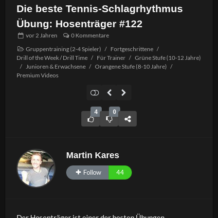
Die beste Tennis-Schlagrhythmus
Übung: Hosenträger #122
vor
2 Jahren
0 Kommentare
Gruppentraining (2-4 Spieler)
/
Fortgeschrittene
/
Drill of the Week / Drill Time
/
Für Trainer
/
Grüne Stufe (10-12 Jahre)
/
Junioren & Erwachsene
/
Orangene Stufe (8-10 Jahre)
/
Premium Videos
4
0
Martin Kares
Follow
44
Der Hosenträger ist einer der besten Übungen