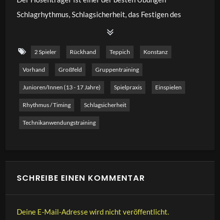
Schlagrhythmus, Schlagsicherheit, das Festigen des
Schlagmusters, sowie zielorientiertes Schlagen zu üben.
Die Übung eignet sich perfekt, neue Reize zu setzen und
2 Spieler
Rückhand
Teppich
Konstanz
Konzentration auf eine gute Schlagausführung zu schulen.
Vorhand
Großfeld
Gruppentraining
Der Hosenträger lässt sich sehr gut mit Zusatzaufgaben
variieren. In diesem Video zeige ich euch verschiedene
Junioren/innen (13 - 17 Jahre)
Spielpraxis
Einspielen
Variationen, die ihr in eurem Training durchspielen könnt.
Rhythmus / Timing
Schlagsicherheit
Technikanwendungstraining
SCHREIBE EINEN KOMMENTAR
Deine E-Mail-Adresse wird nicht veröffentlicht.