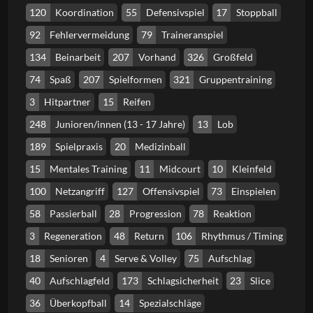
120
Koordination
55
Defensivspiel
17
Stoppball
92
Fehlervermeidung
79
Traineranspiel
134
Beinarbeit
207
Vorhand
326
Großfeld
74
Spaß
207
Spielformen
321
Gruppentraining
3
Hitpartner
15
Reifen
248
Junioren/innen (13 - 17 Jahre)
13
Lob
189
Spielpraxis
20
Medizinball
15
Mentales Training
11
Midcourt
10
Kleinfeld
100
Netzangriff
127
Offensivspiel
73
Einspielen
58
Passierball
28
Progression
78
Reaktion
3
Regeneration
48
Return
106
Rhythmus / Timing
18
Senioren
4
Serve & Volley
75
Aufschlag
40
Aufschlagfeld
173
Schlagsicherheit
23
Slice
36
Überkopfball
14
Spezialschläge