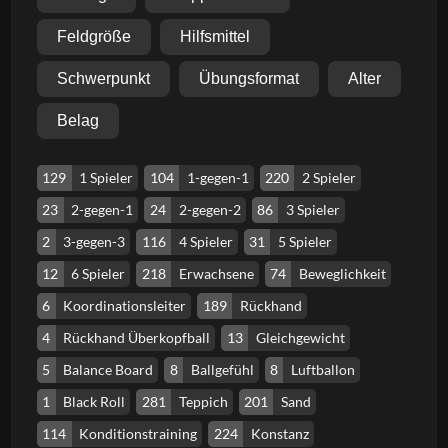
Feldgröße
Hilfsmittel
Schwerpunkt
Übungsformat
Alter
Belag
129
1 Spieler
104
1-gegen-1
220
2 Spieler
23
2-gegen-1
24
2-gegen-2
86
3 Spieler
2
3-gegen-3
116
4 Spieler
31
5 Spieler
12
6 Spieler
218
Erwachsene
74
Beweglichkeit
6
Koordinationsleiter
189
Rückhand
4
Rückhand Überkopfball
13
Gleichgewicht
5
Balance Board
8
Ballgefühl
8
Luftballon
1
Black Roll
281
Teppich
201
Sand
114
Konditionstraining
224
Konstanz