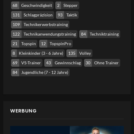
68
Geschwindigkeit
2
Stepper
131
Schlagpräzision
93
Taktik
109
Technikerwerbstraining
122
Technikanwendungstraining
84
Techniktraining
21
Topspin
12
TopspinPro
8
Kleinkinder (3 - 6 Jahre)
135
Volley
69
VS-Trainer
43
Gewinnschlag
30
Ohne Trainer
84
Jugendliche (7 - 12 Jahre)
WERBUNG