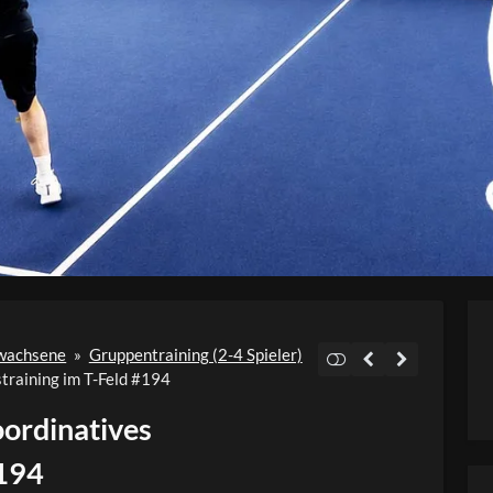
Video
rwachsene
»
Gruppentraining (2-4 Spieler)
straining im T-Feld #194
oordinatives
#194