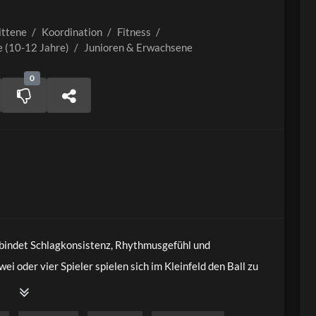
ittene
/
Koordination
/
Fitness
/
e (10-12 Jahre)
/
Junioren & Erwachsene
0
rbindet Schlagkonsistenz, Rhythmusgefühl und
i oder vier Spieler spielen sich im Kleinfeld den Ball zu
. Ziel ist es, Ballwechsel und Frisbee-Kontrolle miteinander
. Die Übung eignet sich ideal für das Aufwärmen, für