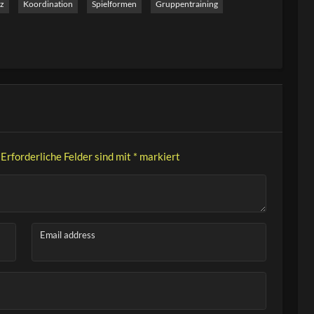
z
Koordination
Spielformen
Gruppentraining
von Timing und Consistency. Durch verschiedene
, Handwechsel oder begrenzte Spielfelder – kann die
Erforderliche Felder sind mit
*
markiert
Email address
k)