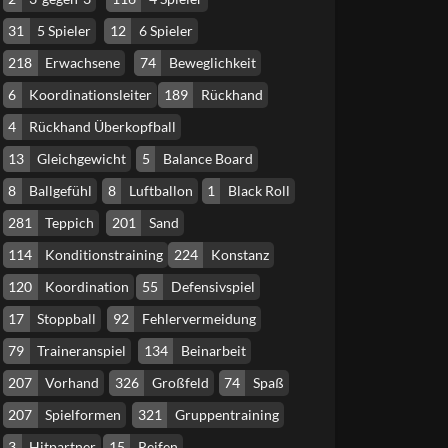
31
5 Spieler
12
6 Spieler
218
Erwachsene
74
Beweglichkeit
6
Koordinationsleiter
189
Rückhand
4
Rückhand Überkopfball
13
Gleichgewicht
5
Balance Board
8
Ballgefühl
8
Luftballon
1
Black Roll
281
Teppich
201
Sand
114
Konditionstraining
224
Konstanz
120
Koordination
55
Defensivspiel
17
Stoppball
92
Fehlervermeidung
79
Traineranspiel
134
Beinarbeit
207
Vorhand
326
Großfeld
74
Spaß
207
Spielformen
321
Gruppentraining
3
Hitpartner
15
Reifen