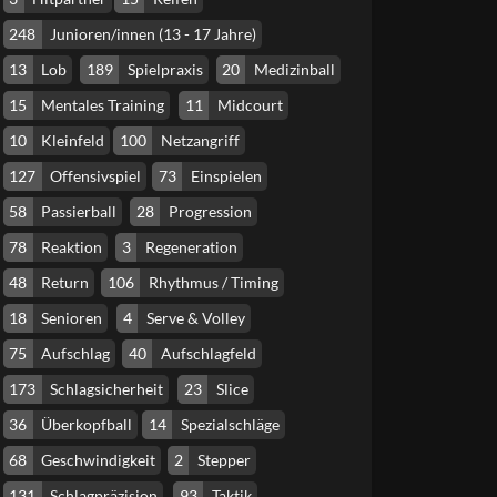
248
Junioren/innen (13 - 17 Jahre)
13
Lob
189
Spielpraxis
20
Medizinball
15
Mentales Training
11
Midcourt
10
Kleinfeld
100
Netzangriff
127
Offensivspiel
73
Einspielen
58
Passierball
28
Progression
78
Reaktion
3
Regeneration
48
Return
106
Rhythmus / Timing
18
Senioren
4
Serve & Volley
75
Aufschlag
40
Aufschlagfeld
173
Schlagsicherheit
23
Slice
36
Überkopfball
14
Spezialschläge
68
Geschwindigkeit
2
Stepper
131
Schlagpräzision
93
Taktik