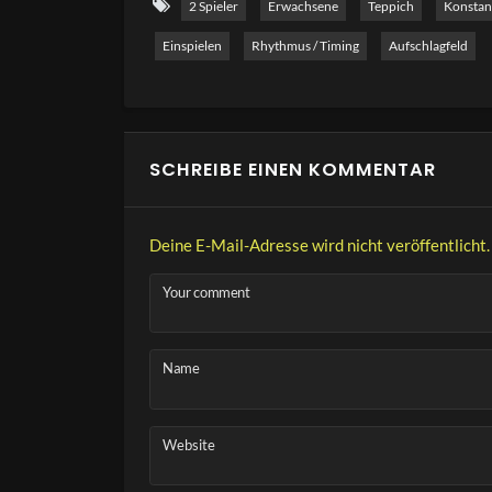
2 Spieler
Erwachsene
Teppich
Konstan
Koordinationstraining sowie zur Verbesserung 
Einspielen
Rhythmus / Timing
Aufschlagfeld
Variationen – wie unterschiedliche Schlagarten
Schwierigkeit individuell angepasst werden.
Trainingsschwerpunkte:
SCHREIBE EINEN KOMMENTAR
Schlagkonsistenz (Consistency)
Koordination und Reaktionsfähigkeit
Deine E-Mail-Adresse wird nicht veröffentlicht.
Rhythmisches Spiel
Konzentration und Fokus
Your comment
Ballgefühl
Geeignet für: 2 bis 4 Spieler
Name
Kaufe die Frisbee mit Löchern (Affiliate Lin
Website