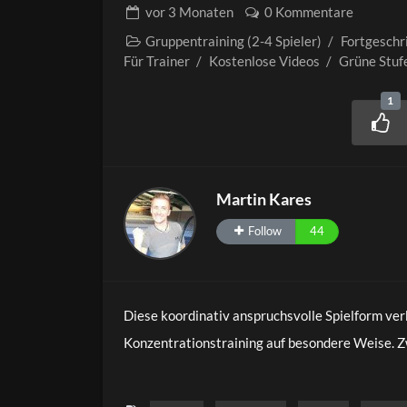
vor
3 Monaten
0 Kommentare
Gruppentraining (2-4 Spieler)
/
Fortgeschr
Für Trainer
/
Kostenlose Videos
/
Grüne Stuf
1
Martin Kares
Follow
44
Diese koordinativ anspruchsvolle Spielform ve
Konzentrationstraining auf besondere Weise. Zwe
und werfen gleichzeitig eine Frisbee hin und her
zu kombinieren, ohne den Rhythmus zu verlieren