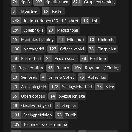
74
Spaß
207
Spielformen
321
Gruppentraining
3
Hitpartner
15
Reifen
248
Junioren/innen (13 - 17 Jahre)
13
Lob
189
Spielpraxis
20
Medizinball
15
Mentales Training
11
Midcourt
10
Kleinfeld
100
Netzangriff
127
Offensivspiel
73
Einspielen
58
Passierball
28
Progression
78
Reaktion
3
Regeneration
48
Return
106
Rhythmus / Timing
18
Senioren
4
Serve & Volley
75
Aufschlag
40
Aufschlagfeld
173
Schlagsicherheit
23
Slice
36
Überkopfball
14
Spezialschläge
68
Geschwindigkeit
2
Stepper
131
Schlagpräzision
93
Taktik
109
Technikerwerbstraining