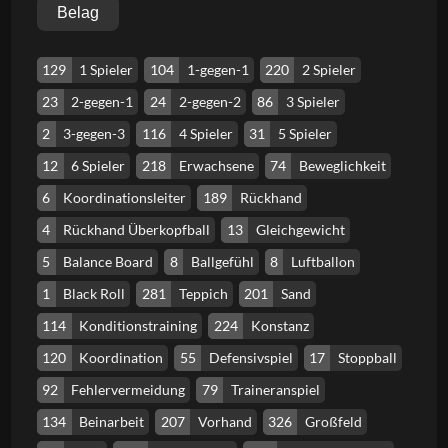
Belag
129
1 Spieler
104
1-gegen-1
220
2 Spieler
23
2-gegen-1
24
2-gegen-2
86
3 Spieler
2
3-gegen-3
116
4 Spieler
31
5 Spieler
12
6 Spieler
218
Erwachsene
74
Beweglichkeit
6
Koordinationsleiter
189
Rückhand
4
Rückhand Überkopfball
13
Gleichgewicht
5
Balance Board
8
Ballgefühl
8
Luftballon
1
Black Roll
281
Teppich
201
Sand
114
Konditionstraining
224
Konstanz
120
Koordination
55
Defensivspiel
17
Stoppball
92
Fehlervermeidung
79
Traineranspiel
134
Beinarbeit
207
Vorhand
326
Großfeld