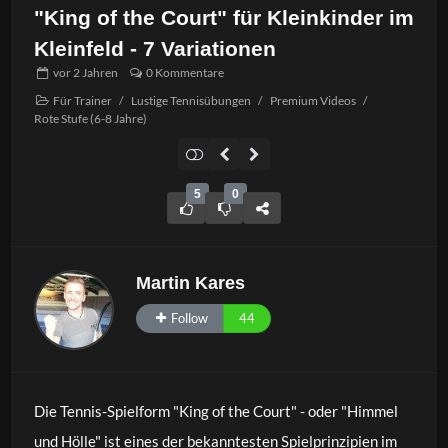
"King of the Court" für Kleinkinder im
Kleinfeld - 7 Variationen
vor
2 Jahren
0 Kommentare
Für Trainer
/
Lustige Tennisübungen
/
Premium Videos
/
Rote Stufe (6-8 Jahre)
5
0
Martin Kares
Follow
44
Die Tennis-Spielform "King of the Court" - oder "Himmel
und Hölle" ist eines der bekanntesten Spielprinzipien im