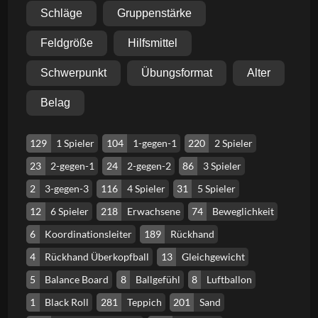
Schläge
Gruppenstärke
Feldgröße
Hilfsmittel
Schwerpunkt
Übungsformat
Alter
Belag
129
1 Spieler
104
1-gegen-1
220
2 Spieler
23
2-gegen-1
24
2-gegen-2
86
3 Spieler
2
3-gegen-3
116
4 Spieler
31
5 Spieler
12
6 Spieler
218
Erwachsene
74
Beweglichkeit
6
Koordinationsleiter
189
Rückhand
4
Rückhand Überkopfball
13
Gleichgewicht
5
Balance Board
8
Ballgefühl
8
Luftballon
1
Black Roll
281
Teppich
201
Sand