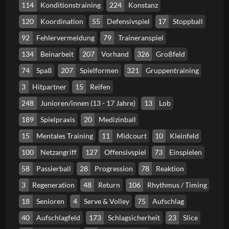
114
Konditionstraining
224
Konstanz
120
Koordination
55
Defensivspiel
17
Stoppball
92
Fehlervermeidung
79
Traineranspiel
134
Beinarbeit
207
Vorhand
326
Großfeld
74
Spaß
207
Spielformen
321
Gruppentraining
3
Hitpartner
15
Reifen
248
Junioren/innen (13 - 17 Jahre)
13
Lob
189
Spielpraxis
20
Medizinball
15
Mentales Training
11
Midcourt
10
Kleinfeld
100
Netzangriff
127
Offensivspiel
73
Einspielen
58
Passierball
28
Progression
78
Reaktion
3
Regeneration
48
Return
106
Rhythmus / Timing
18
Senioren
4
Serve & Volley
75
Aufschlag
40
Aufschlagfeld
173
Schlagsicherheit
23
Slice