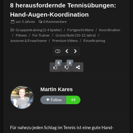
8 herausfordernde Tennisübungen:
Hand-Augen-Koordination
vor
3 Jahren
0 Kommentare
Gruppentraining (2-4 Spieler)
/
Fortgeschrittene
/
Koordination
/
Fitness
/
Für Trainer
/
Grüne Stufe (10-12 Jahre)
/
Junioren & Erwachsene
/
Premium Videos
/
Einzeltraining
6
0
Martin Kares
Follow
44
Für nahezu jeden Schlag im Tennis ist eine gute Hand-