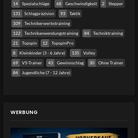
14
Spezialschläge
68
Geschwindigkeit
2
Stepper
131
Schlagpräzision
93
Taktik
109
Technikerwerbstraining
122
Technikanwendungstraining
84
Techniktraining
21
Topspin
12
TopspinPro
8
Kleinkinder (3 - 6 Jahre)
135
Volley
69
VS-Trainer
43
Gewinnschlag
30
Ohne Trainer
84
Jugendliche (7 - 12 Jahre)
WERBUNG