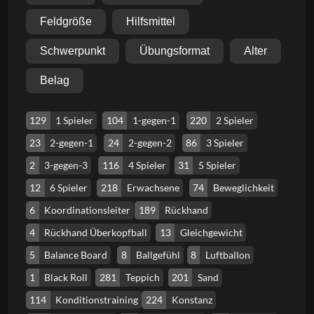
Feldgröße
Hilfsmittel
Schwerpunkt
Übungsformat
Alter
Belag
129
1 Spieler
104
1-gegen-1
220
2 Spieler
23
2-gegen-1
24
2-gegen-2
86
3 Spieler
2
3-gegen-3
116
4 Spieler
31
5 Spieler
12
6 Spieler
218
Erwachsene
74
Beweglichkeit
6
Koordinationsleiter
189
Rückhand
4
Rückhand Überkopfball
13
Gleichgewicht
5
Balance Board
8
Ballgefühl
8
Luftballon
1
Black Roll
281
Teppich
201
Sand
114
Konditionstraining
224
Konstanz