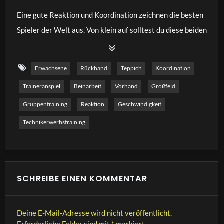
Eine gute Reaktion und Koordination zeichnen die besten
Spieler der Welt aus. Von klein auf solltest du diese beiden
Fähigkeiten im Tennis intensiv trainieren. In diesem Video
zeige ich dir 9 schöne Übungen, wie du diese beiden
Erwachsene
Rückhand
Teppich
Koordination
körperlichen Fähigkeiten verbessern und in dein
Traineranspiel
Beinarbeit
Vorhand
Großfeld
Schlagtraining integrieren kannst. Diese Übungen sind
perfekt für dein Einzeltraining und können mit Spielern
Gruppentraining
Reaktion
Geschwindigkeit
mit mittlerer bis großer Erfahrung durchgeführt werden.
Technikerwerbstraining
SCHREIBE EINEN KOMMENTAR
Deine E-Mail-Adresse wird nicht veröffentlicht.
Erforderliche Felder sind mit
*
markiert