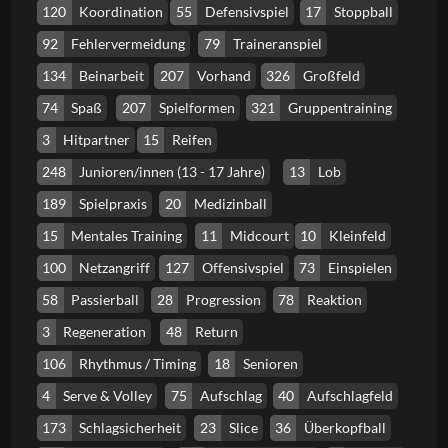
120
Koordination
55
Defensivspiel
17
Stoppball
92
Fehlervermeidung
79
Traineranspiel
134
Beinarbeit
207
Vorhand
326
Großfeld
74
Spaß
207
Spielformen
321
Gruppentraining
3
Hitpartner
15
Reifen
248
Junioren/innen (13 - 17 Jahre)
13
Lob
189
Spielpraxis
20
Medizinball
15
Mentales Training
11
Midcourt
10
Kleinfeld
100
Netzangriff
127
Offensivspiel
73
Einspielen
58
Passierball
28
Progression
78
Reaktion
3
Regeneration
48
Return
106
Rhythmus / Timing
18
Senioren
4
Serve & Volley
75
Aufschlag
40
Aufschlagfeld
173
Schlagsicherheit
23
Slice
36
Überkopfball