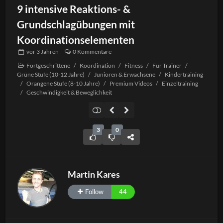
9 intensive Reaktions- &
Grundschlagübungen mit
Koordinationselementen
vor
3 Jahren
0 Kommentare
Fortgeschrittene
/
Koordination
/
Fitness
/
Für Trainer
/
Grüne Stufe (10-12 Jahre)
/
Junioren & Erwachsene
/
Kindertraining
/
Orangene Stufe (8-10 Jahre)
/
Premium Videos
/
Einzeltraining
/
Geschwindigkeit & Beweglichkeit
3
0
Martin Kares
Follow
44